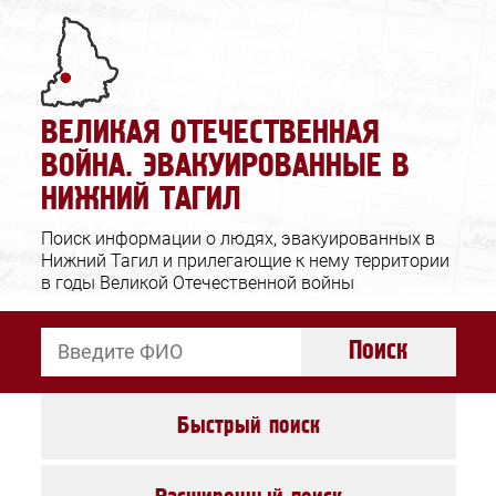
Ошибка отправки
Заявка принята
Запрос в архив
ВЕЛИКАЯ ОТЕЧЕСТВЕННАЯ
Проверьте корректность вводимых
Спасибо за обращение!
ВОЙНА. ЭВАКУИРОВАННЫЕ В
данных и повторите попытку.
НИЖНИЙ ТАГИЛ
Закрыть
Закрыть
Поиск информации о людях, эвакуированных в
Нижний Тагил и прилегающие к нему территории
в годы Великой Отечественной войны
Поиск
Быстрый поиск