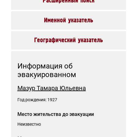
Расширенный поиск
Именной указатель
Географический указатель
Категория граждан, для которых запрос исполняется
бесплатно
Без категории
Информация об
эвакуированном
Для исполнения запроса необходимо предоставить файлы-
копии следующих документов: документ, удостоверяющий
личность и документ, подтверждающий родство с данным
Мазур Тамара Юльевна
человеком. При выборе категории граждан, для которых
запрос исполняется бесплатно, необходимо предоставить
копию документа, подтверждающего право на получение
Год рождения: 1927
льготы.
Все файлы должны быть упакованы в один архив *.zip или
*.rar
Место жительства до эвакуации
Максимальный размер файла - 20 Мб.
Неизвестно