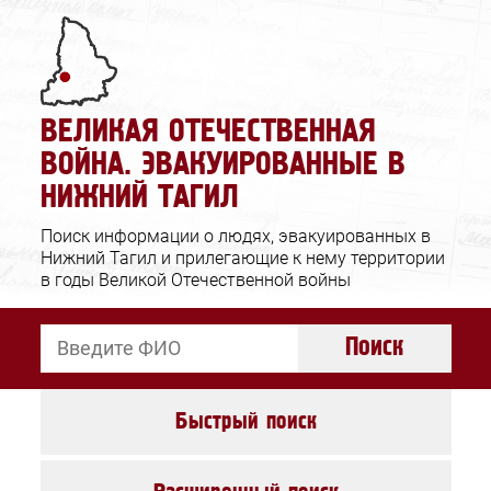
Ошибка отправки
Заявка принята
Запрос в архив
ВЕЛИКАЯ ОТЕЧЕСТВЕННАЯ
Проверьте корректность вводимых
Спасибо за обращение!
ВОЙНА. ЭВАКУИРОВАННЫЕ В
данных и повторите попытку.
НИЖНИЙ ТАГИЛ
Закрыть
Закрыть
Поиск информации о людях, эвакуированных в
Нижний Тагил и прилегающие к нему территории
в годы Великой Отечественной войны
Поиск
Быстрый поиск