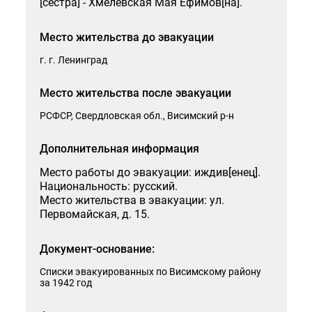
[сестра] - Хмелевская Мая Ефимов[на].
Способ получения ответа на запрос
Место жительства до эвакуации
Я согласен на обработку моих персональных данных
г. г. Ленинград
Место жительства после эвакуации
РСФСР, Свердловская обл., Висимский р-н
Дополнительная информация
Отправить
Место работы до эвакуации: иждив[енец].
Национальность: русский.
Место жительства в эвакуации: ул.
Первомайская, д. 15.
Документ-основание:
Списки эвакуированных по Висимскому району
за 1942 год