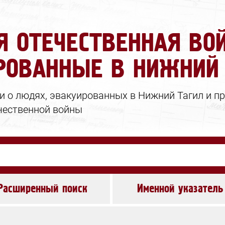
Я ОТЕЧЕСТВЕННАЯ ВОЙ
РОВАННЫЕ В НИЖНИЙ
Ошибка отправки
Заявка принята
Запрос в архив
 о людях, эвакуированных в Нижний Тагил и пр
чественной войны
Проверьте корректность вводимых
Спасибо за обращение!
данных и повторите попытку.
Закрыть
Закрыть
Расширенный поиск
Именной указатель