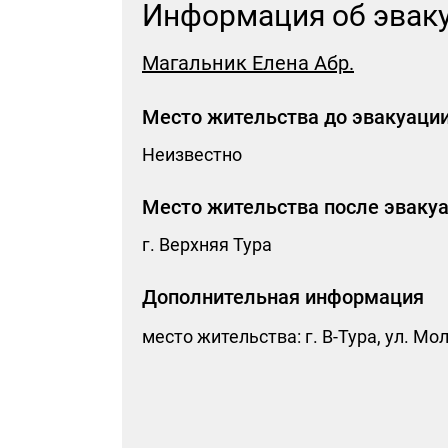
Информация об эвак
Магальник Елена Абр.
Место жительства до эвакуаци
Неизвестно
Место жительства после эваку
г. Верхняя Тура
Ка
Б
Дополнительная информация
Дл
место жительства: г. В-Тура, ул. Мо
сл
до
ка
не
по
Все
Ма