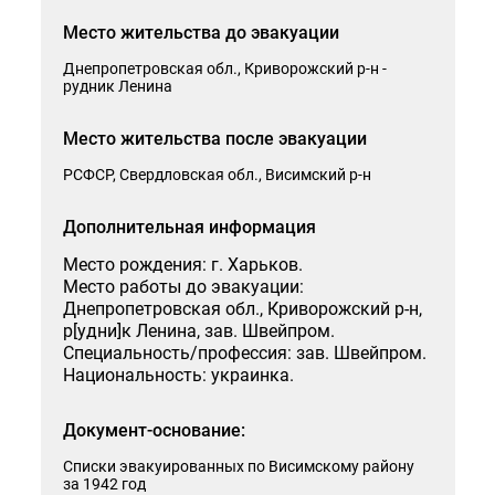
Способ получения ответа на запрос
Место жительства до эвакуации
Днепропетровская обл., Криворожский р-н -
рудник Ленина
Я согласен на обработку моих персональных данных
Место жительства после эвакуации
РСФСР, Свердловская обл., Висимский р-н
Дополнительная информация
Отправить
Место рождения: г. Харьков.
Место работы до эвакуации:
Днепропетровская обл., Криворожский р-н,
р[удни]к Ленина, зав. Швейпром.
Специальность/профессия: зав. Швейпром.
Национальность: украинка.
Документ-основание:
Списки эвакуированных по Висимскому району
за 1942 год