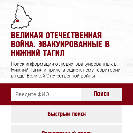
Ошибка отправки
Заявка принята
Запрос в архив
ВЕЛИКАЯ ОТЕЧЕСТВЕННАЯ
Проверьте корректность вводимых
Спасибо за обращение!
ВОЙНА. ЭВАКУИРОВАННЫЕ В
данных и повторите попытку.
НИЖНИЙ ТАГИЛ
Закрыть
Закрыть
Поиск информации о людях, эвакуированных в
Нижний Тагил и прилегающие к нему территории
в годы Великой Отечественной войны
Поиск
Быстрый поиск