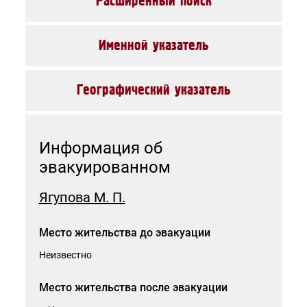
Расширенный поиск
Именной указатель
Географический указатель
Категория граждан, для которых запрос исполняется
бесплатно
Без категории
Информация об
эвакуированном
Для исполнения запроса необходимо предоставить файлы-
копии следующих документов: документ, удостоверяющий
личность и документ, подтверждающий родство с данным
Ягупова М. П.
человеком. При выборе категории граждан, для которых
запрос исполняется бесплатно, необходимо предоставить
копию документа, подтверждающего право на получение
Место жительства до эвакуации
льготы.
Все файлы должны быть упакованы в один архив *.zip или
*.rar
Неизвестно
Максимальный размер файла - 20 Мб.
Место жительства после эвакуации