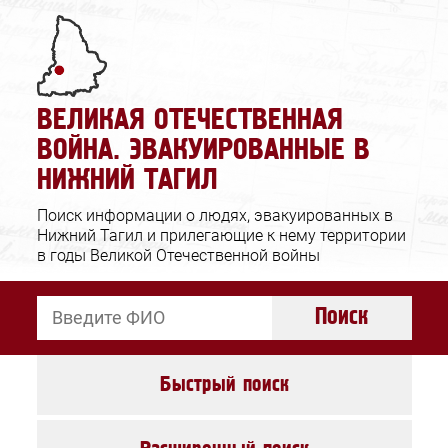
Ошибка отправки
Заявка принята
Запрос в архив
ВЕЛИКАЯ ОТЕЧЕСТВЕННАЯ
Проверьте корректность вводимых
Спасибо за обращение!
ВОЙНА. ЭВАКУИРОВАННЫЕ В
данных и повторите попытку.
НИЖНИЙ ТАГИЛ
Закрыть
Закрыть
Поиск информации о людях, эвакуированных в
Нижний Тагил и прилегающие к нему территории
в годы Великой Отечественной войны
Поиск
Быстрый поиск